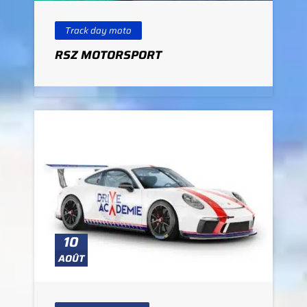
Track day moto
RSZ MOTORSPORT
10
AOÛT