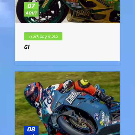
07
AOÛT
Track day moto
G1
08