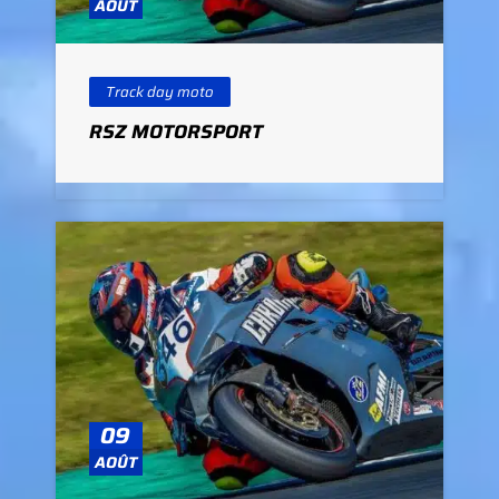
AOÛT
Track day moto
RSZ MOTORSPORT
09
AOÛT