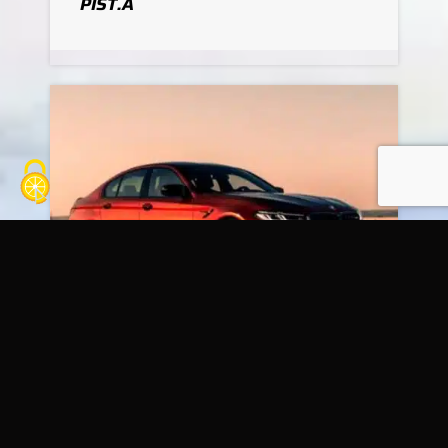
PIST.A
13
AOÛT
Journée privée
CIRCUIT DE MIRECOURT