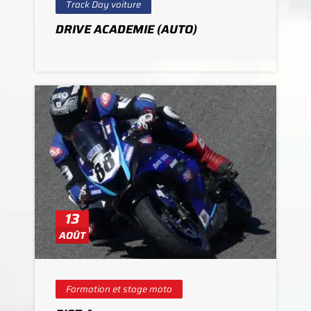
Track Day voiture
DRIVE ACADEMIE (AUTO)
13
AOÛT
Formation et stage moto