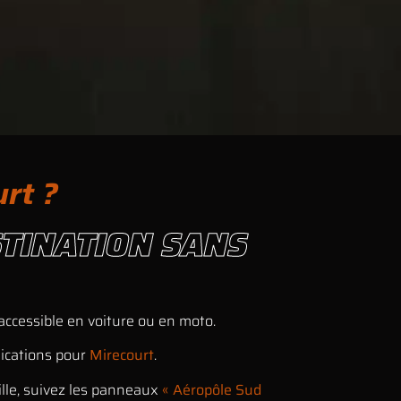
urt ?
STINATION SANS
 accessible en voiture ou en moto.
ndications pour
Mirecourt
.
 ville, suivez les panneaux
« Aéropôle Sud