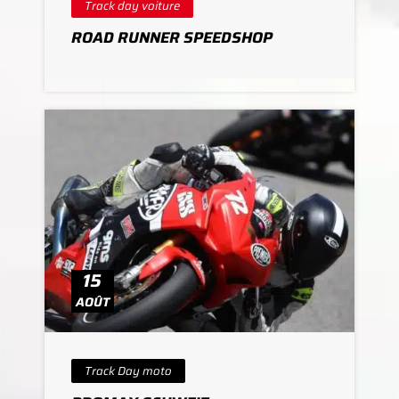
Track day voiture
ROAD RUNNER SPEEDSHOP
15
AOÛT
Track Day moto