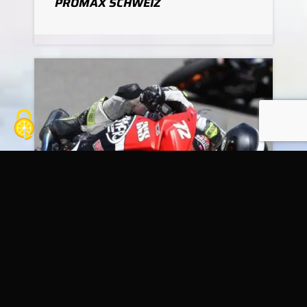
PROMAX SCHWEIZ
16
AOÛT
Track Day moto
PROMAX SCHWEIZ