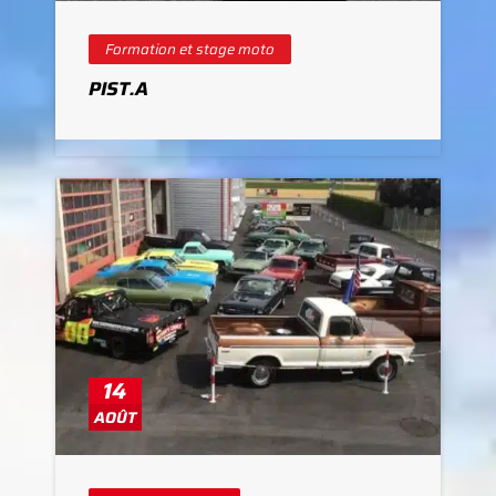
Formation et stage moto
PIST.A
14
AOÛT