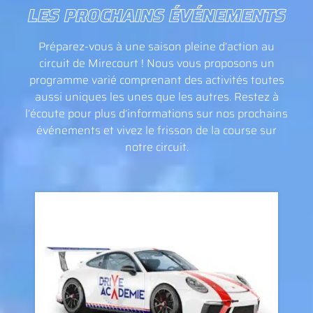
LES PROCHAINS ÉVÉNEMENTS
Préparez-vous à une saison pleine d’action au
circuit de Mirecourt ! Nous vous proposons un
programme varié comprenant des activités toutes
aussi uniques les unes que les autres. Restez à
l’écoute pour plus d’informations sur nos prochains
événements et vivez le frisson de la course sur
notre circuit.