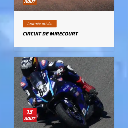
AOÛT
Journée privée
CIRCUIT DE MIRECOURT
13
AOÛT