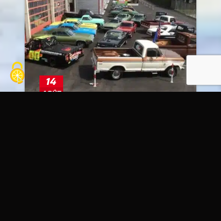
14
AOÛT
Track day voiture
ROAD RUNNER SPEEDSHOP