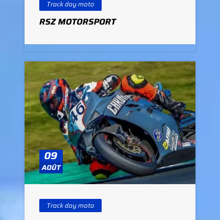
Track day moto
RSZ MOTORSPORT
09
AOÛT
Track day moto