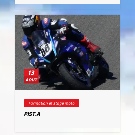
13
AOÛT
Formation et stage moto
PIST.A