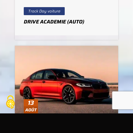
Track Day voiture
DRIVE ACADEMIE (AUTO)
13
AOÛT
Journée privée