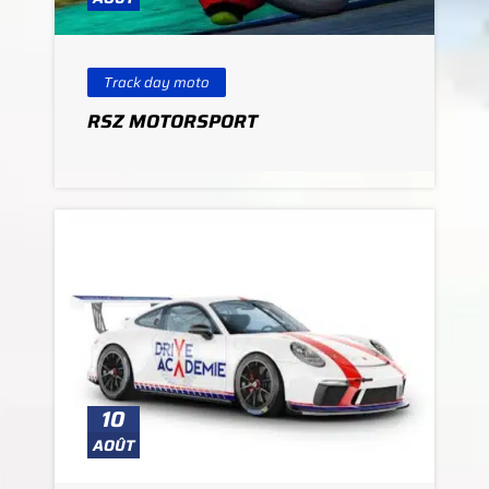
Track day moto
RSZ MOTORSPORT
10
AOÛT