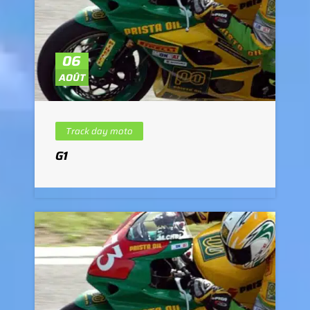
06
AOÛT
Track day moto
G1