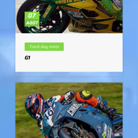
07
AOÛT
Track day moto
G1