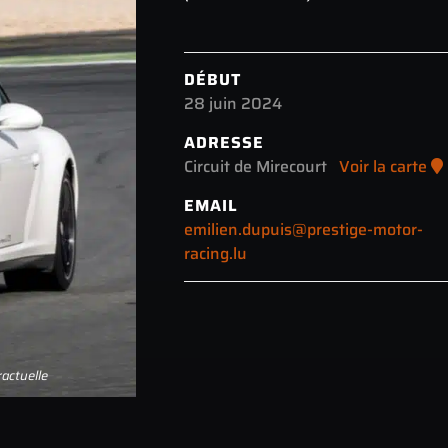
DÉBUT
28 juin 2024
ADRESSE
Circuit de Mirecourt
Voir la carte
EMAIL
emilien.dupuis@prestige-motor-
racing.lu
actuelle