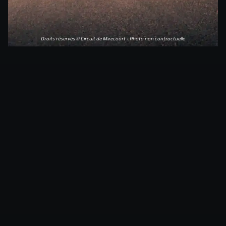
Droits réservés © Circuit de Mirecourt - Photo non contractuelle